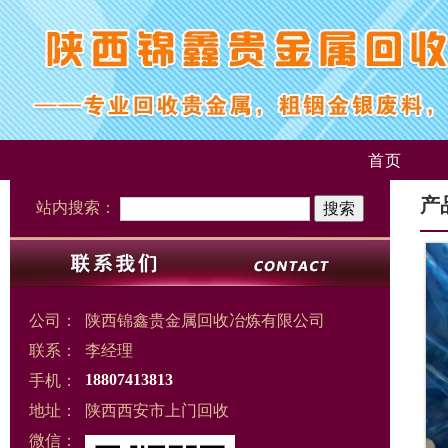
首页
产
站内搜索：
公司：
陕西锦鑫贵金属回收冶炼有限公司
联系：
李经理
手机：
18807413813
地址：
陕西西安市上门回收
微信：