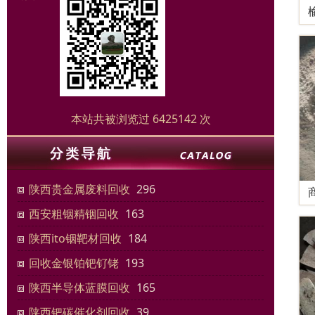
本站共被浏览过 6425142 次
陕西贵金属废料回收
296
西安粗铟精铟回收
163
陕西ito铟靶材回收
184
回收金银铂钯钌铑
193
陕西半导体蓝膜回收
165
陕西钯碳催化剂回收
39