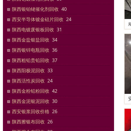
陕西银铂铑催化剂回收
40
西安半导体镀金硅片回收
24
陕西电镀废银板回收
31
陕西金盐银盐回收
34
陕西银锌电瓶回收
36
陕西粗铅贵铅回收
37
陕西阳极泥回收
33
陕西活性炭回收
24
陕西金粉铅粉回收
42
陕西金泥银泥回收
30
西安银浆回收价格
26
陕西擦银布回收
26