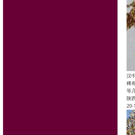
汉
稀
等
陕
20-