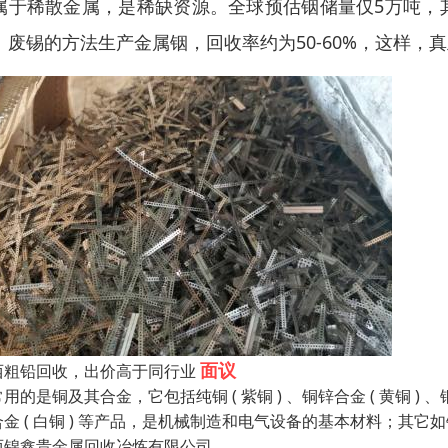
属于稀散金属，是稀缺资源。全球预估铟储量仅5万吨，
、废锡的方法生产金属铟，回收率约为50-60%，这样，真正
面议
西粗铅回收，出价高于同行业
用的是铜及其合金，它包括纯铜 ( 紫铜 ) 、铜锌合金 ( 黄铜 ) 、
合金 ( 白铜 ) 等产品，是机械制造和电气设备的基本材料；其它
西锦鑫贵金属回收冶炼有限公司