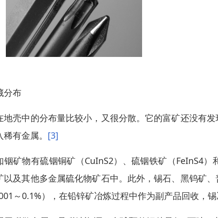
藏分布
在地壳中的分布量比较小，又很分散。它的富矿还没有发
入稀有金属。
[3]
知铟矿物有硫铟铜矿（CuInS
2
）、硫铟铁矿（FeInS
4
）
矿以及其他多金属硫化物矿石中。此外，锡石、黑钨矿、
.0001～0.1%），在铅锌矿冶炼过程中作为副产品回收，