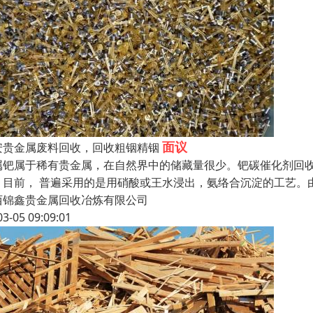
面议
安贵金属废料回收，回收粗铟精铟
属钯属于稀有贵金属，在自然界中的储藏量很少。钯碳催化剂回
。目前， 普遍采用的是用硝酸或王水浸出，氨络合沉淀的工艺。
西锦鑫贵金属回收冶炼有限公司
03-05 09:09:01