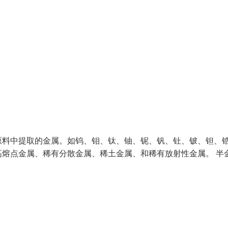
原料中提取的金属。如钨、钼、钛、铀、铌、钒、钍、铍、钽、
熔点金属、稀有分散金属、稀土金属、和稀有放射性金属。 半