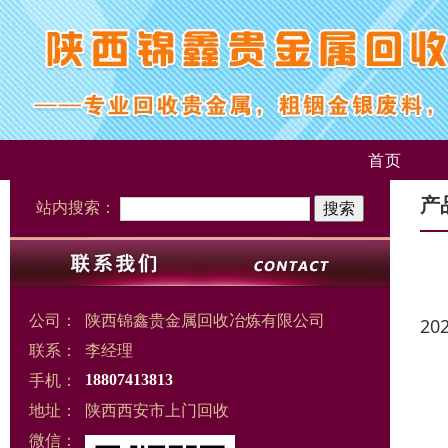
首页
产
站内搜索：
公司：
陕西锦鑫贵金属回收冶炼有限公司
20
联系：
李经理
手机：
18807413813
地址：
陕西西安市上门回收
微信：