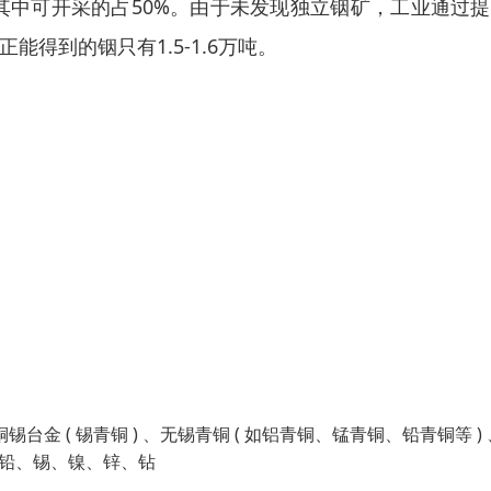
其中可开采的占50%。由于未发现独立铟矿，工业通过
能得到的铟只有1.5-1.6万吨。
铜锡台金 ( 锡青铜 ) 、无锡青铜 ( 如铝青铜、锰青铜、铅青铜等 )
如铅、锡、镍、锌、钻