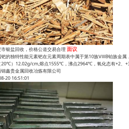
面议
安市银盐回收，价格公道交易合理
钯的独特性能元素钯在元素周期表中属于第10族ⅧB铂族金属，原子序
20℃）12.02g/cm,熔点1555℃，沸点2964℃，氧化态有+2
西锦鑫贵金属回收冶炼有限公司
08-20 16:51:01