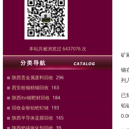
本站共被浏览过 6437076 次
矿
铟
陕西贵金属废料回收
296
列
西安粗铟精铟回收
163
已
陕西ito铟靶材回收
184
铅
回收金银铂钯钌铑
193
0
陕西半导体蓝膜回收
165
陕西钯碳催化剂回收
39