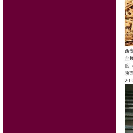
西
金属
度（
陕
20-