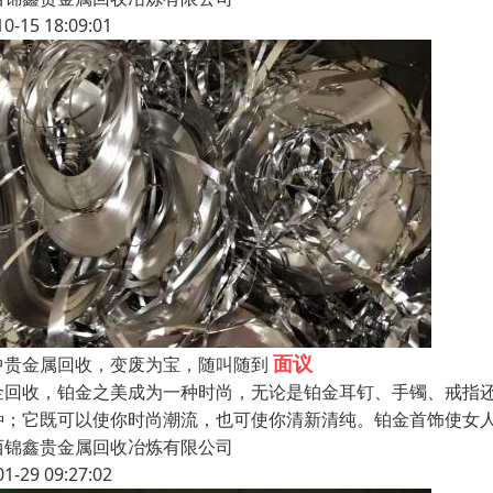
10-15 18:09:01
面议
中贵金属回收，变废为宝，随叫随到
金回收，铂金之美成为一种时尚，无论是铂金耳钉、手镯、戒指
种；它既可以使你时尚潮流，也可使你清新清纯。铂金首饰使女
西锦鑫贵金属回收冶炼有限公司
01-29 09:27:02