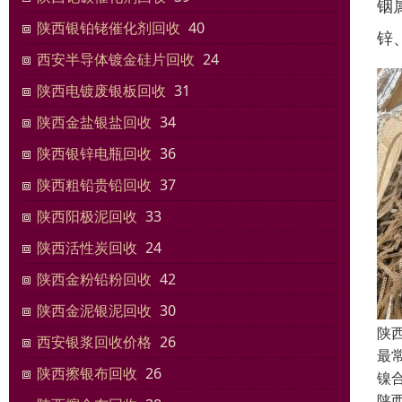
铟
陕西银铂铑催化剂回收
40
锌
西安半导体镀金硅片回收
24
陕西电镀废银板回收
31
陕西金盐银盐回收
34
陕西银锌电瓶回收
36
陕西粗铅贵铅回收
37
陕西阳极泥回收
33
陕西活性炭回收
24
陕西金粉铅粉回收
42
陕西金泥银泥回收
30
陕
西安银浆回收价格
26
最常
陕西擦银布回收
26
镍
陕