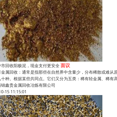
面议
中市回收阳极泥，现金支付更安全
有金属回收：通常是指那些在自然界中含量少，分布稀散或难从
几十种。根据某些共同点。它们又分为五类：稀有轻金属、稀有高
西锦鑫贵金属回收冶炼有限公司
10-15 11:15:01