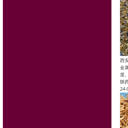
西
金
度
陕
24-