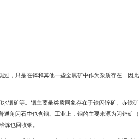
现过，只是在锌和其他一些金属矿中作为杂质存在，因此
和水铟矿等。铟主要呈类质同象存在于铁闪锌矿、赤铁矿
普通角闪石中也含铟。工业上，铟的主要来源为闪锌矿（
锡冶炼也回收铟。