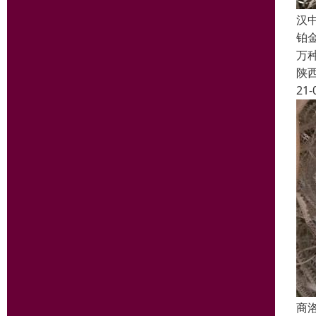
汉
铂
万
陕
21-
商