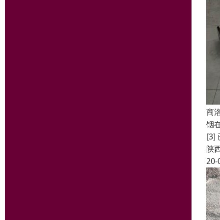
商
铟
[3
陕
20-