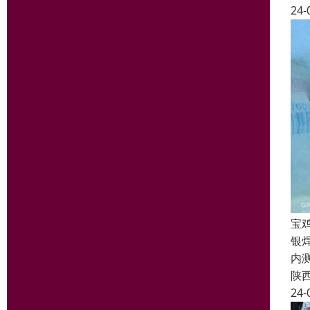
24-
宝
银
内
陕
24-