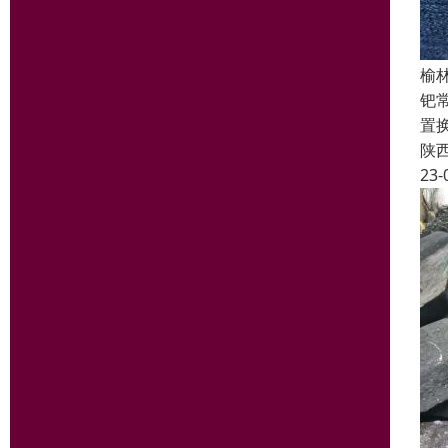
榆
钯
置
陕
23-