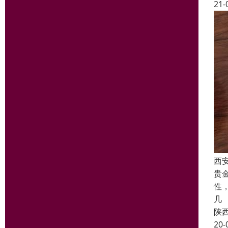
21-
西
贵
性
几
陕
20-