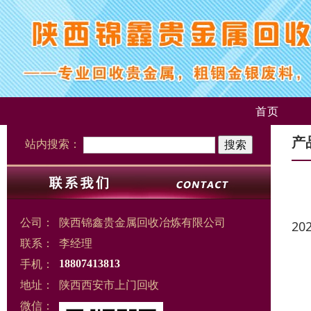
首页
产
站内搜索：
公司：
陕西锦鑫贵金属回收冶炼有限公司
20
联系：
李经理
手机：
18807413813
地址：
陕西西安市上门回收
微信：