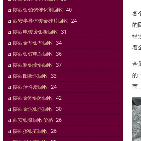
陕西银铂铑催化剂回收
40
各
西安半导体镀金硅片回收
24
的
陕西电镀废银板回收
31
经
陕西金盐银盐回收
34
着
陕西银锌电瓶回收
36
金
陕西粗铅贵铅回收
37
的
陕西阳极泥回收
33
商
陕西活性炭回收
24
陕西金粉铅粉回收
42
陕西金泥银泥回收
30
西安银浆回收价格
26
陕西擦银布回收
26