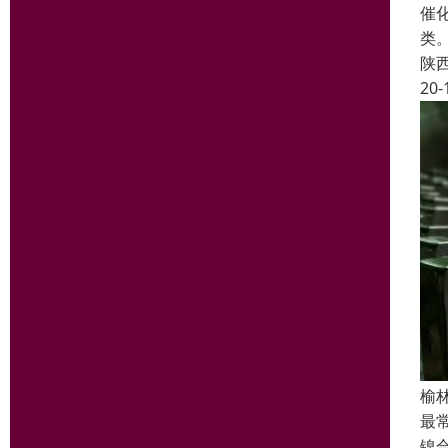
催
类
陕
20-
榆
最常
镍