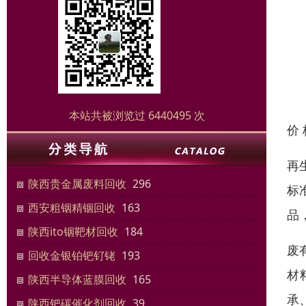
本站共被浏览过 6440495 次
价
再
陕西贵金属废料回收
296
标
西安粗铟精铟回收
163
品
陕西ito铟靶材回收
184
废
回收金银铂钯钌铑
193
材
陕西半导体蓝膜回收
165
承
陕西钯碳催化剂回收
39