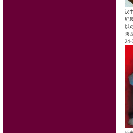
汉
钯
以
陕
24-
延