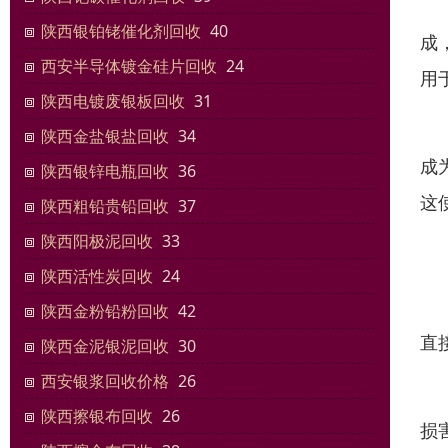
钯
陕西银铂铑催化剂回收
40
成
西安半导体镀金硅片回收
24
用
陕西电镀废银板回收
31
所
陕西金盐银盐回收
34
成
陕西银锌电瓶回收
36
这
陕西粗铅贵铅回收
37
陕西阳极泥回收
33
含
陕西活性炭回收
24
1
陕西金粉铅粉回收
42
直
陕西金泥银泥回收
30
西安银浆回收价格
26
2
陕西擦银布回收
26
损