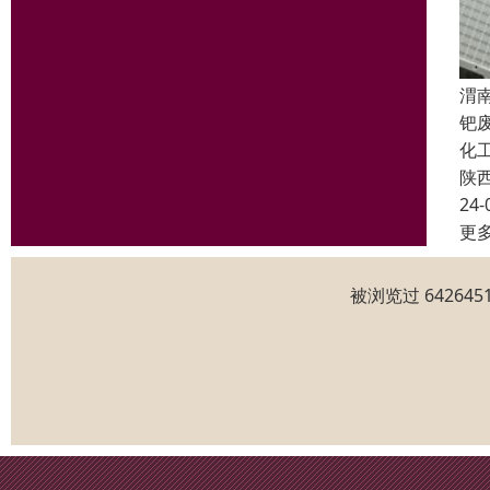
渭
钯
化
陕
24-
更
被浏览过 6426