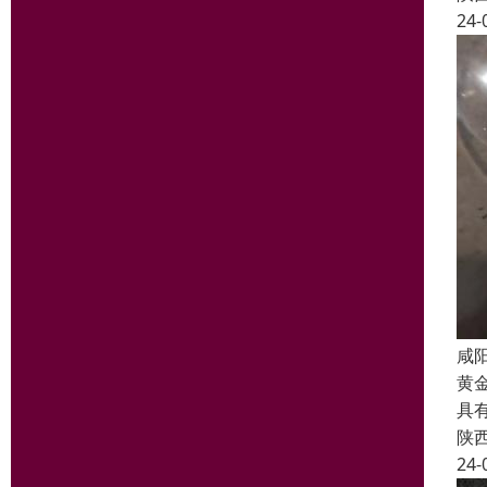
24-
咸
黄
具
陕
24-