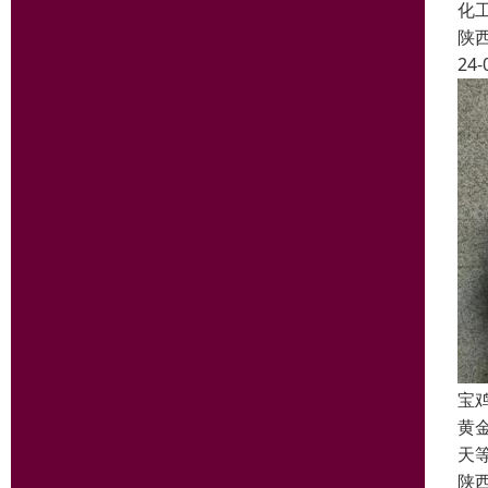
化
陕
24-
宝
黄
天
陕