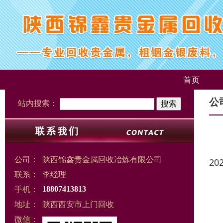
首页
公
站内搜索：
公司：
陕西锦鑫贵金属回收冶炼有限公司
20
联系：
李经理
手机：
18807413813
地址：
陕西西安市上门回收
微信：