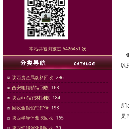
本站共被浏览过 6426451 次
铜
以
陕西贵金属废料回收
296
不
西安粗铟精铟回收
163
银
陕西ito铟靶材回收
184
所
回收金银铂钯钌铑
193
是
陕西半导体蓝膜回收
165
陕西钯碳催化剂回收
39