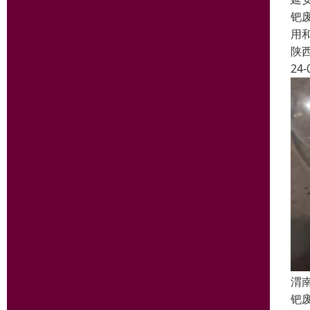
钯
用
陕
24-
渭
钯