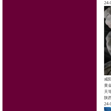
24-
咸
黄
天
陕
24-