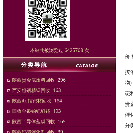
本站共被浏览过 6425708 次
价
按
陕西贵金属废料回收
296
物
西安粗铟精铟回收
163
态
陕西ito铟靶材回收
184
贵金
回收金银铂钯钌铑
193
催
陕西半导体蓝膜回收
165
分
陕西钯碳催化剂回收
39