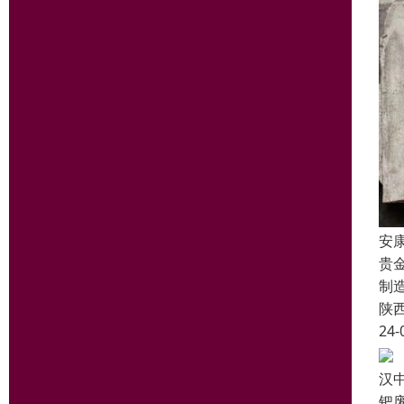
安
贵
制
陕
24-
汉
钯