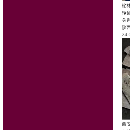
榆
铑
关
陕
24-
西