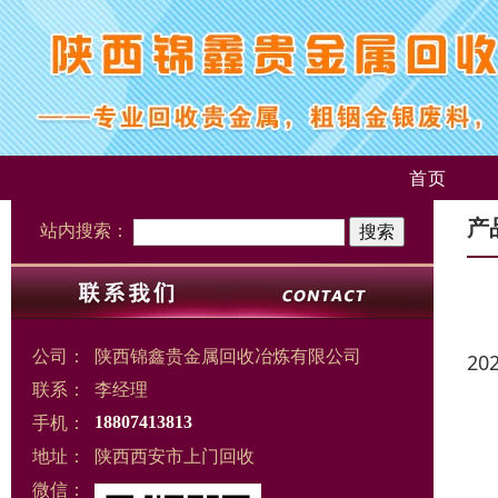
首页
产
站内搜索：
公司：
陕西锦鑫贵金属回收冶炼有限公司
20
联系：
李经理
手机：
18807413813
地址：
陕西西安市上门回收
微信：