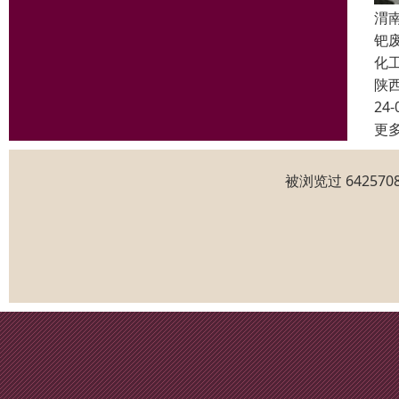
渭
钯
化
陕
24-
更
被浏览过 6425