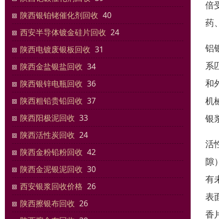
倍
陕西银铂铑催化剂回收
40
药
西安半导体镀金硅片回收
24
铝
陕西电镀废银板回收
31
系
陕西金盐银盐回收
34
和
陕西银锌电瓶回收
36
机
陕西粗铅贵铅回收
37
银
陕西阳极泥回收
33
陕西活性炭回收
24
活
陕西金粉铅粉回收
42
隙
陕西金泥银泥回收
30
有
西安银浆回收价格
26
表
陕西擦银布回收
26
香