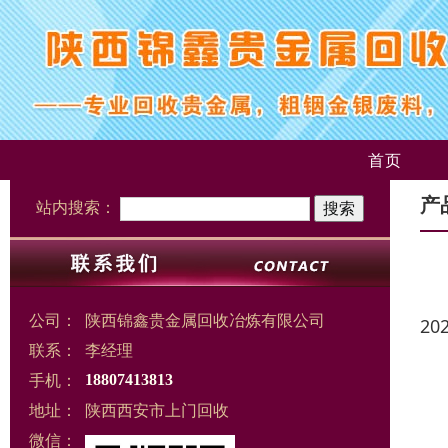
首页
产
站内搜索：
公司：
陕西锦鑫贵金属回收冶炼有限公司
20
联系：
李经理
手机：
18807413813
地址：
陕西西安市上门回收
微信：