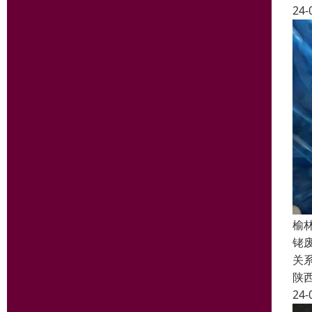
24-
榆
铑
关
陕
24-