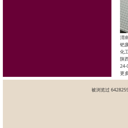
渭
钯
化
陕
24-
更
被浏览过 6428