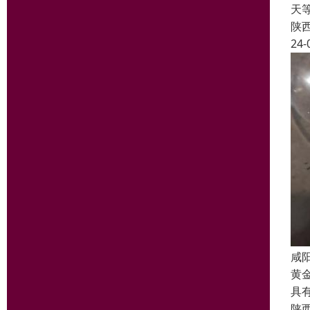
天
陕
24-
咸
黄
具
陕