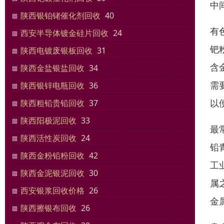
中
陕西银铂铑催化剂回收
40
有
西安半导体镀金硅片回收
24
钯
陕西电镀废银板回收
31
含
陕西金盐银盐回收
34
需
陕西银锌电瓶回收
36
以
陕西粗铅贵铅回收
37
陕西阳极泥回收
33
最
陕西活性炭回收
24
铅
陕西金粉铅粉回收
42
工
陕西金泥银泥回收
30
属
西安银浆回收价格
26
金
陕西擦银布回收
26