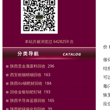
本站共被浏览过 6428259 次
价
催
陕西贵金属废料回收
296
结
西安粗铟精铟回收
163
可
陕西ito铟靶材回收
184
毒
回收金银铂钯钌铑
193
恢
陕西半导体蓝膜回收
165
应
陕西钯碳催化剂回收
39