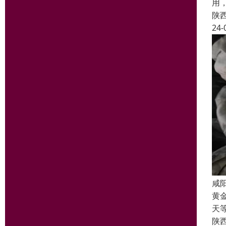
用
陕
24-
咸
黄
天
陕