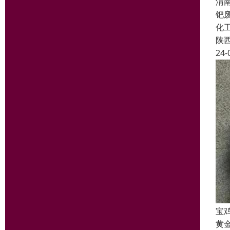
渭
钯
化
陕
24-
宝
黄