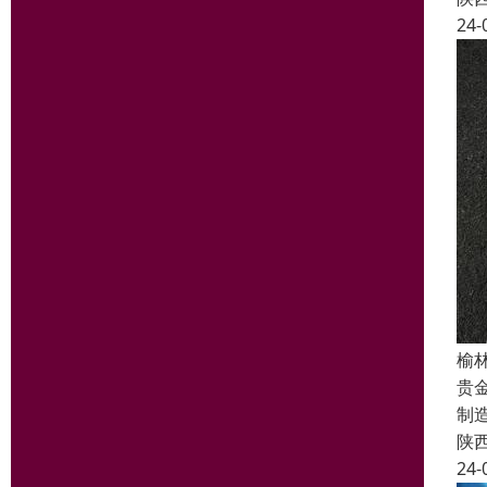
24-
榆
贵
制
陕
24-