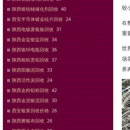
较
陕西银铂铑催化剂回收
40
西安半导体镀金硅片回收
24
在
陕西电镀废银板回收
31
重
陕西金盐银盐回收
34
世
陕西银锌电瓶回收
36
场
陕西粗铅贵铅回收
37
界
陕西阳极泥回收
33
陕西活性炭回收
24
陕西金粉铅粉回收
42
陕西金泥银泥回收
30
西安银浆回收价格
26
陕西擦银布回收
26