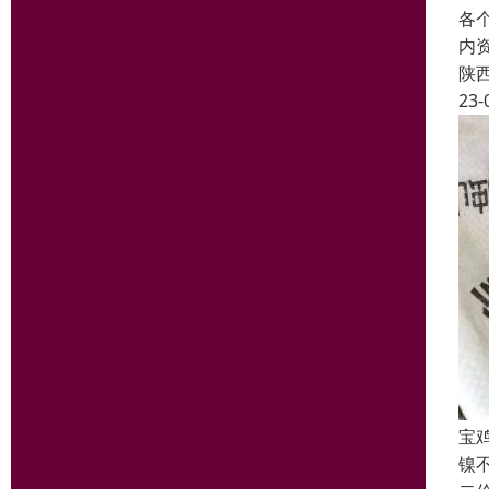
各
内
陕
23-
宝
镍