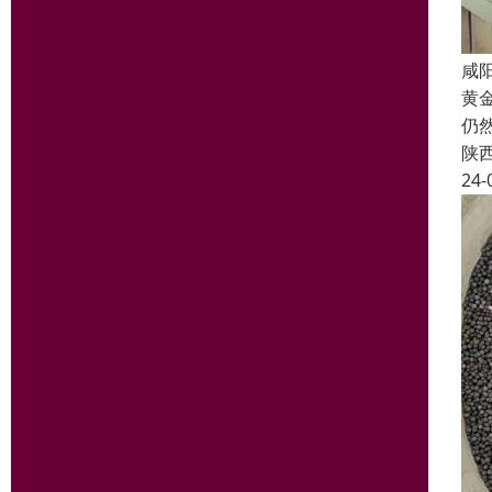
咸
黄
仍
陕
24-