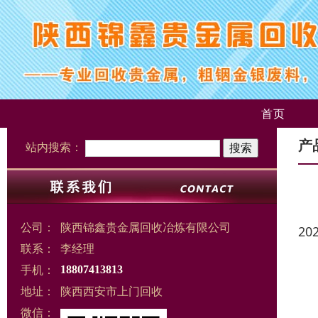
首页
产
站内搜索：
公司：
陕西锦鑫贵金属回收冶炼有限公司
20
联系：
李经理
手机：
18807413813
地址：
陕西西安市上门回收
微信：