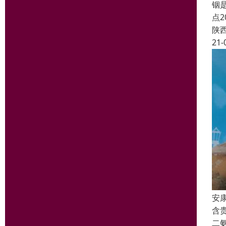
铟是
点2
陕
21-
安
含
二氨