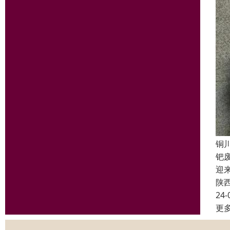
铜
钯
迎
陕
24-
更