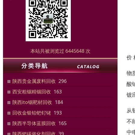
本站共被浏览过 6445648 次
价
物
陕西贵金属废料回收
296
酸
西安粗铟精铟回收
163
镀
陕西ito铟靶材回收
184
从
回收金银铂钯钌铑
193
不
陕西半导体蓝膜回收
165
中
陕西钯碳催化剂回收
39