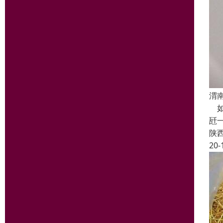
渭
如
瓩
陕
20-