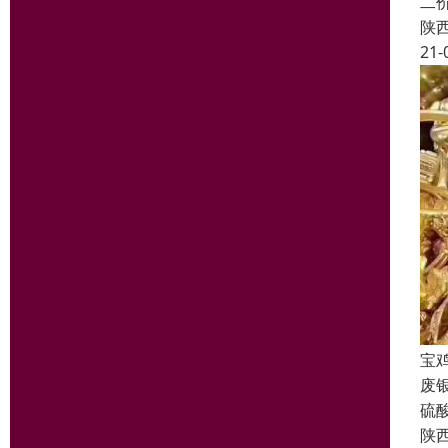
二
陕
21-
宝
废
硫
陕