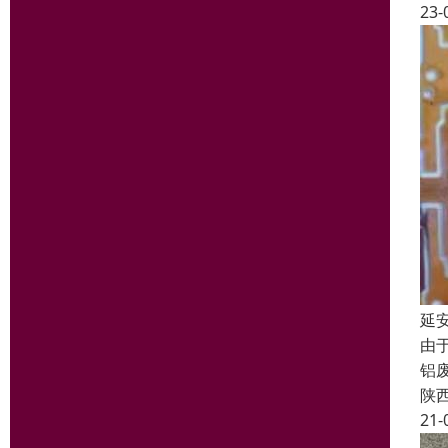
23-
延
由
铝
陕
21-