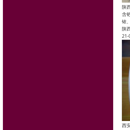
陕
含
铱
陕
21-
西