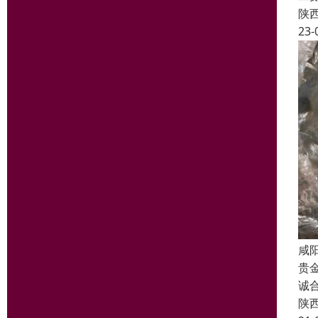
陕
23-
咸
贵
诚
陕