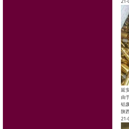
21-
延
由
铝
陕
21-