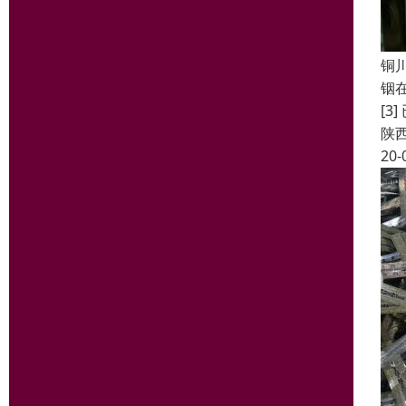
铜
铟
[3
陕
20-